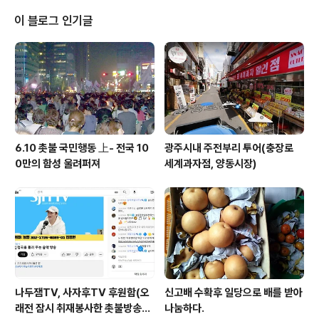
이 블로그 인기글
6.10 촛불 국민행동 上- 전국 10
광주시내 주전부리 투어(충장로
0만의 함성 울려퍼져
세계과자점, 양동시장)
나두잼TV, 사자후TV 후원함(오
신고배 수확후 일당으로 배를 받아
래전 잠시 취재봉사한 촛불방송
나눔하다.