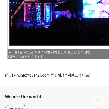
▲ 8월1일, 새만금 락페스티벌 개막공연에 출연한 윤도현밴드.
[출처 : 뉴스서천 이강선]
(허정균huhjk@buan21.com 풀꽃세상을위한모임 대표)
로그 정보
We are the world