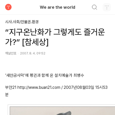
검색하기
We are the world
티스토리
시사.사회/만물권.환경
“지구온난화가 그렇게도 즐거운
가?” [참세상]
채널만호
2007. 8. 4. 09:52
‘새만금사막’에 펭귄과 함께 온 설치예술가 최병수
부안21 http://www.buan21.com / 2007년08월03일 15시53
분