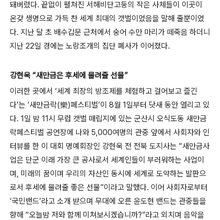
돼버렸다. 끝없이 펼쳐진 서해비단고둥의 작은 사체들이 이곳이
온갖 생명으로 가득 찬 세계 최대의 갯벌이었음을 말해 줄뿐이었
다. 지난 달 초 배수갑문 근처에서 숭어 수만 마리가 떼죽음 하더니
지난 22일 경에는 노랑조개의 집단 폐사가 이어졌다.
강현욱 “새만금은 후세에 물려줄 선물”
이러한 곳에서 ‘세계 최장의 방조제를 체험하고 걸어보고 즐긴
다’는 ‘새만금락(樂)페스티벌’이 8월 1일부터 닷새 동안 열리고 있
다. 1일 밤 11시 무렵 갯벌 매립지에 있는 군산시 오식도동 새만금
락페스티벌 공연장에 나와 5,000여명의 관중 앞에서 사회자와 인
터뷰를 한 이 대회 명예회장인 강현욱 전 전북 도지사는 “새만금사
업은 단군 이래 가장 큰 공사로서 세계인들이 부러워하는 사업이
며, 미래의 꿈이며 우리의 자산인 동시에 세계로 도약하는 발판으
로서 후세에 물려줄 좋은 선물”이라고 말했다. 이어 사회자로부터
‘국민밴드’라고 소개 받으며 무대에 오른 윤도현 밴드는 관중들을
향해 “오늘밤 저와 함께 미쳐보시겠습니까?”라고 외치며 음악을