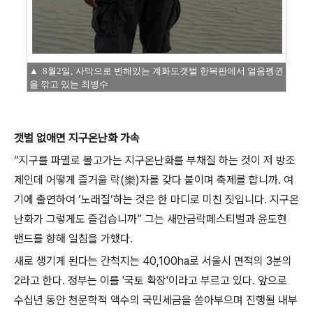
▲ 8월2일, 사막으로 변해있는 계화도갯벌 한복판에서 얼음펭귄
을 깎고 있는 최병수
갯벌 없애면 지구온난화 가속
“지구를 파멸로 몰고가는 지구온난화를 부채질 하는 것이 저 방조
제인데 어떻게 즐거울 락(樂)자를 갖다 붙이며 축제를 합니까. 여
기에 출연하여 ‘노래질’하는 것은 한 마디로 미친 짓입니다. 지구온
난화가 그렇게도 즐겁습니까” 그는 새만금락페스티벌과 윤도현
밴드를 향해 일침을 가했다.
새로 생기게 된다는 간척지는 40,100ha로 서울시 면적의 3분의
2라고 한다. 정부는 이를 '국토 확장'이라고 부르고 있다. 앞으로
수십년 동안 천문학적 액수의 국민세금을 쏟아부으며 진행될 내부