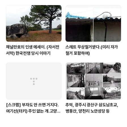
등)
채널만호의 인생 에세이. (자서전
스레트 무상철거받다.(미리 자가
서막) 한국전쟁 당시 이야기
철거 포함하여)
[스크랩] 부자도 안 쓰면 거지다.
추억, 광주시 광산구 삼도남초교,
여기선(터키) 주인 없는 개.고양이
병풍산, 양천리 노안성당 등
도 사람들이 잘 먹여요. (웹툰기사
중)