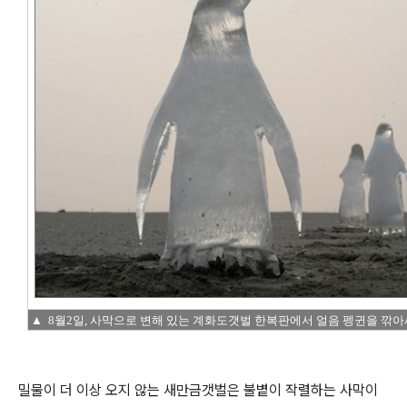
▲ 8월2일, 사막으로 변해 있는 계화도갯벌 한복판에서 얼음 펭귄을 깎아
밀물이 더 이상 오지 않는 새만금갯벌은 불볕이 작렬하는 사막이