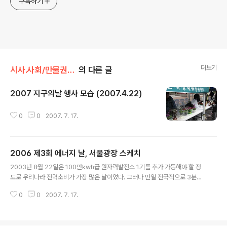
구독하기
더보기
시사.사회/만물권.환경
의 다른 글
2007 지구의날 행사 모습 (2007.4.22)
글 내용
0
0
2007. 7. 17.
2006 제3회 에너지 날, 서울광장 스케치
글 내용
2003년 8월 22일은 100만kwh급 원자력발전소 1기를 추가 가동해야 할 정
도로 우리나라 전력소비가 가장 많은 날이었다. 그러나 만일 전국적으로 3분간
불끄기를 실시하면 57만kwh가 감소될 수 있다고 한다. 이에 에너지시민연대
0
0
2007. 7. 17.
는 그날을 생각하며 8월 22일을 에너지의 날로 정하였다. 에너지 절약에 관한
실..