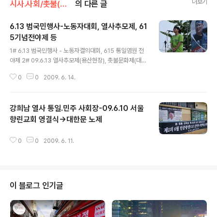
더보기
시사.사회/촛불(민생)
의 다른 글
6.13 범국민행사-노동자대회, 열사추모제, 61
5기념전야제 등
글 내용
1# 6.13 범국민행사 - 노동자결의대회, 615 통일염원 전
야제 2# 09.6.13 열사추모제(용산현장), 촛불문화제(대한
문) 1# 여의도 산업은행 앞, '화물-쌍용차 투쟁승리' 민주
0
0
2009. 6. 14.
노 결의대회 2# 용산참사 현장, 열사추모 문화제 } 3# 대
한문 앞 6.13 촛불문화제 4# 615 기념 자주통일문화제
강희남 열사 통일.민주 사회장-09.6.10 서울
향린교회 영결식->대한문 노제
글 내용
0
0
2009. 6. 11.
이 블로그 인기글