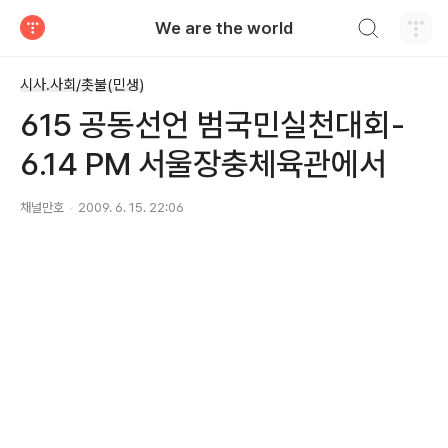
검색하기
We are the world
티스토리
시사.사회/촛불(민생)
615 공동선언 범국민실천대회-
6.14 PM 서울장충체육관에서
채널만호
2009. 6. 15. 22:06