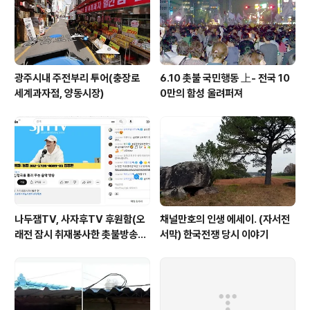
광주시내 주전부리 투어(충장로
6.10 촛불 국민행동 上- 전국 10
세계과자점, 양동시장)
0만의 함성 울려퍼져
나두잼TV, 사자후TV 후원함(오
채널만호의 인생 에세이. (자서전
래전 잠시 취재봉사한 촛불방송
서막) 한국전쟁 당시 이야기
등)