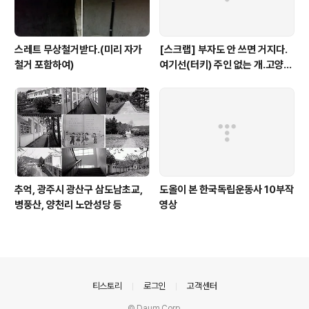
스레트 무상철거받다.(미리 자가
[스크랩] 부자도 안 쓰면 거지다.
철거 포함하여)
여기선(터키) 주인 없는 개.고양이
도 사람들이 잘 먹여요. (웹툰기사
중)
추억, 광주시 광산구 삼도남초교,
도올이 본 한국독립운동사 10부작
병풍산, 양천리 노안성당 등
영상
의안내
티스토리
로그인
고객센터
© Daum Corp.