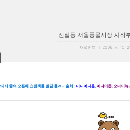
신설동 서울풍물시장 시작부
채널만호
2008. 4. 15. 2
태서 졸속 오픈해 쇼핑객들 발길 돌려 - [출처 :
미디어다음
,
미디어몹,
오마이뉴