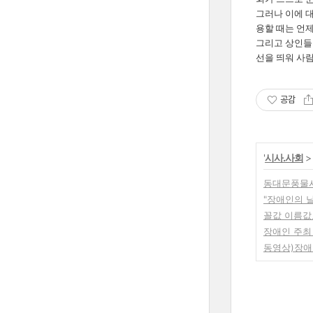
그러나 이에 
용할 때는 언제
그리고 상인들
선을 띄워 사
공감
'
시사.사회
>
동대문풍물시
"장애인의 날
꼴값 이름값
장애인 주최
동영상)장애