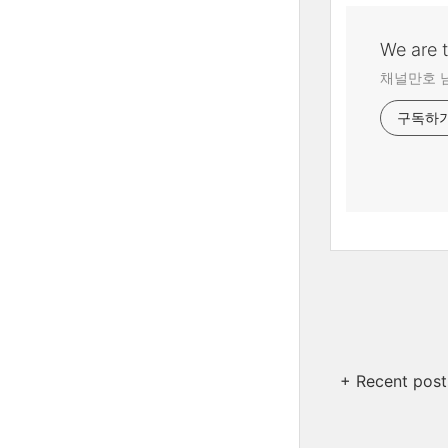
We are 
채널만호 
구독하
+ Recent post