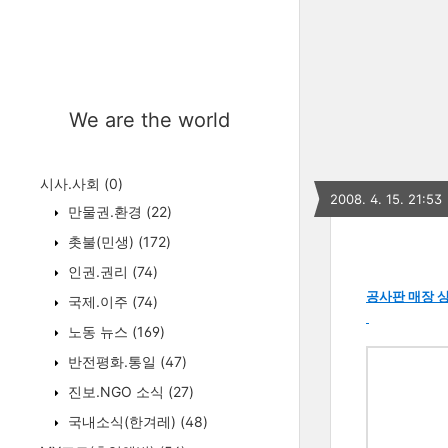
We are the world
시사.사회
(0)
2008. 4. 15. 21:53
만물권.환경
(22)
촛불(민생)
(172)
인권.권리
(74)
공사판 매장 상
국제.이주
(74)
노동 뉴스
(169)
반전평화.통일
(47)
진보.NGO 소식
(27)
국내소식(한겨레)
(48)