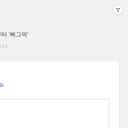
터 ‘삐그덕’
1:53
스
]