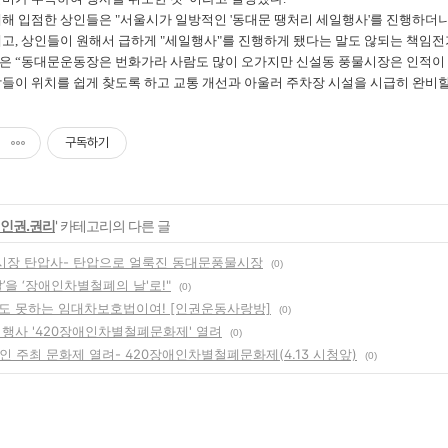
대해 입점한 상인들은 "서울시가 일방적인 '동대문 땡처리 세일행사'를 진행하더니
고, 상인들이 원해서 급하게 "세일행사"를 진행하게 됐다는 말도 않되는 책임전
은 “동대문운동장은 번화가라 사람도 많이 오가지만 신설동 풍물시장은 인적이 드
람들이 위치를 쉽게 찾도록 하고 교통 개선과 아울러 주차장 시설을 시급히 완비할
구독하기
인권.권리
' 카테고리의 다른 글
장 탄압사- 탄압으로 얼룩진 동대문풍물시장
(0)
’을 ‘장애인차별철폐의 날'로!"
(0)
도 못하는 임대차보호법이여! [인권운동사랑방]
(0)
 행사 '420장애인차별철폐문화제' 열려
(0)
인 주최 문화제 열려- 420장애인차별철폐문화제(4.13 시청앞)
(0)