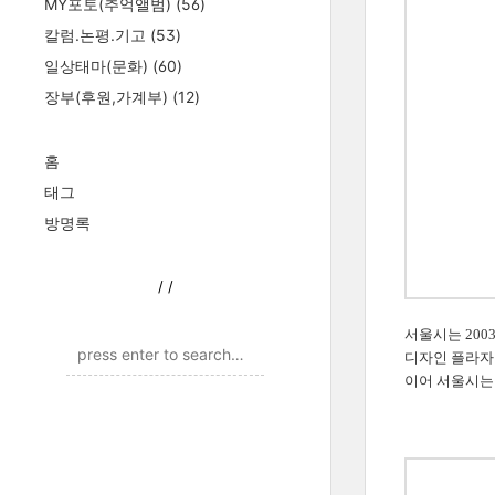
MY포토(추억앨범)
(56)
칼럼.논평.기고
(53)
일상태마(문화)
(60)
장부(후원,가계부)
(12)
홈
태그
방명록
/
/
서울시는 200
디자인 플라자 
이어 서울시는 