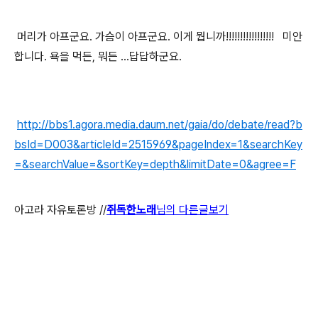
머리가 아프군요. 가슴이 아프군요. 이게 뭡니까!!!!!!!!!!!!!!!!! 미안
합니다. 욕을 먹든, 뭐든 ...답답하군요.
http://bbs1.agora.media.daum.net/gaia/do/debate/read?b
bsId=D003&articleId=2515969&pageIndex=1&searchKey
=&searchValue=&sortKey=depth&limitDate=0&agree=F
아고라 자유토론방 //
쥐독한노래
님의 다른글보기