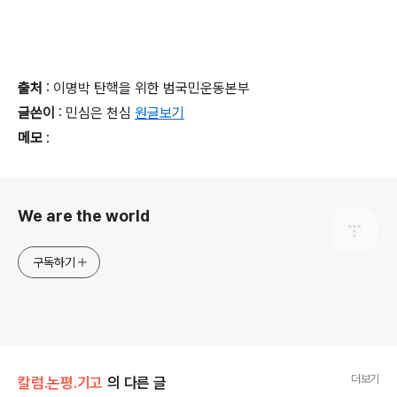
출처
: 이명박 탄핵을 위한 범국민운동본부
글쓴이
: 민심은 천심
원글보기
메모
:
로그 정보
We are the world
구독하기
더보기
칼럼.논평.기고
의 다른 글