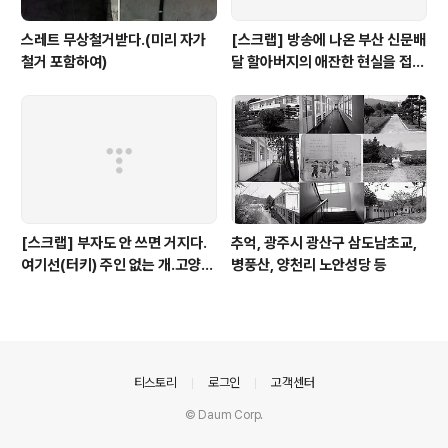
스레트 무상철거받다.(미리 자가
[스크랩] 방송에 나온 부산 신문배
철거 포함하여)
달 할아버지의 애잔한 현실을 접하
며..
[스크랩] 부자도 안 쓰면 거지다.
추억, 광주시 광산구 삼도남초교,
여기선(터키) 주인 없는 개.고양이
병풍산, 양천리 노안성당 등
도 사람들이 잘 먹여요. (웹툰기사
중)
의안내
티스토리
로그인
고객센터
© Daum Corp.