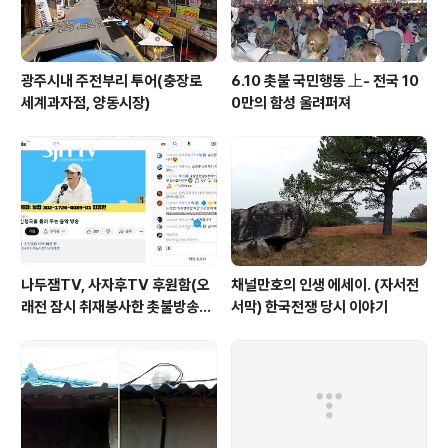
광주시내 주전부리 투어(충장로
6.10 촛불 국민행동 上- 전국 10
세계과자점, 양동시장)
0만의 함성 울려퍼져
나두잼TV, 사자후TV 후원함(오
채널만호의 인생 에세이. (자서전
래전 잠시 취재봉사한 촛불방송
서막) 한국전쟁 당시 이야기
등)