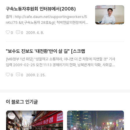
구속노동자후원회 인터뷰에서(2008)
글 내용
출처 : http://cafe.daum.net/supportingworkers/5
nKc/75 &lt;구속노동자 28호&gt; 척박한삶의현장에서
연대를실천하는 시민기자, 신만호후원인 (편집인)구속노동
0
0
2009. 4. 8.
자후원회 이광열 사무국장 08.05.19 &lt;구속노동자 28
호&gt; 척박한 삶의 현장에서 연대를 실천하는 시민기자,
신만호 후원인 - 소식지中 전문(수..
"보수도 진보도 '대전환'만이 살 길" [스크랩
글 내용
[MB정부 1년 좌담] "성찰하고 소통하라, 아니면 더 큰 저항에 직면할 것" 기사
입력 2009-02-25 오전 11:13 경제위기의 한파, 남북관계의 악화, 사회갈등
의 심화. 정권 출범 1년을 즈음해 이명박 정부가 처한 현실은 가히 총체적 위기
0
0
2009. 2. 25.
다. 대통령 지지율은 간신히 30%대를 맴돈다. 보통사람이 체감하는 오늘의
고..
이 블로그 인기글