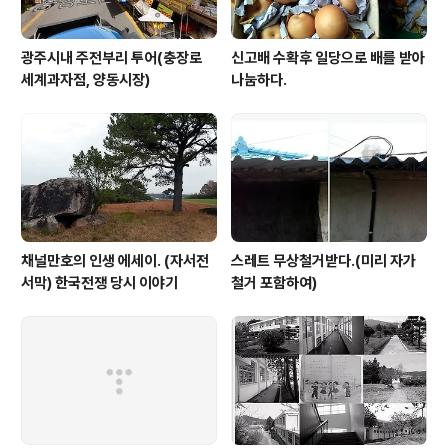
광주시내 주전부리 투어(충장로
신고배 수확후 일당으로 배를 받아
세계과자점, 양동시장)
나눔하다.
채널만호의 인생 에세이. (자서전
스레트 무상철거받다.(미리 자가
서막) 한국전쟁 당시 이야기
철거 포함하여)