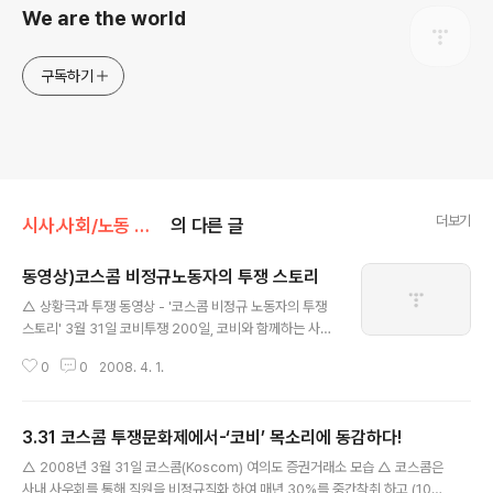
We are the world
구독하기
더보기
시사.사회/노동 뉴스
의 다른 글
동영상)코스콤 비정규노동자의 투쟁 스토리
글 내용
△ 상황극과 투쟁 동영상 - '코스콤 비정규 노동자의 투쟁
스토리' 3월 31일 코비투쟁 200일, 코비와 함께하는 사무
금융노동자의 날 거리문화제에서
0
0
2008. 4. 1.
3.31 코스콤 투쟁문화제에서-‘코비’ 목소리에 동감하다!
글 내용
△ 2008년 3월 31일 코스콤(Koscom) 여의도 증권거래소 모습 △ 코스콤은
사내 사우회를 통해 직원을 비정규직화 하여 매년 30%를 중간착취 하고 (10년