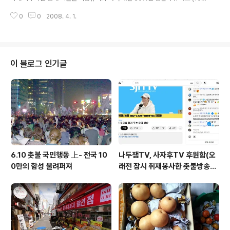
간 임금 약100억을 착취), 위장도급, 불법파견을 자행하고 있다. 전국증권산업
0
0
2008. 4. 1.
노동조합 코스콤비정규지부는 작년 5월 19일 결의를 모아 2007년 9월부터
파업 ..
이 블로그 인기글
6.10 촛불 국민행동 上- 전국 10
나두잼TV, 사자후TV 후원함(오
0만의 함성 울려퍼져
래전 잠시 취재봉사한 촛불방송
등)