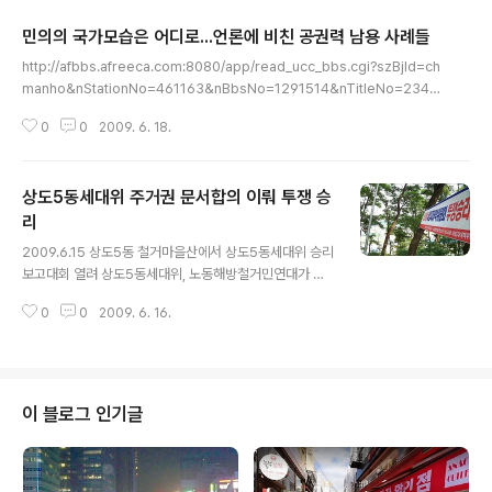
민의의 국가모습은 어디로...언론에 비친 공권력 남용 사례들
글 내용
http://afbbs.afreeca.com:8080/app/read_ucc_bbs.cgi?szBjId=ch
manho&nStationNo=461163&nBbsNo=1291514&nTitleNo=2343
72&nRowNum=5&szSkin= http://bbs3.agora.media.daum.net/gai
0
0
2009. 6. 18.
a/do/story/read?sortKey=depth&bbsId=K161&searchValue=&se
archKey=&articleId=113771&pageIndex=1
상도5동세대위 주거권 문서합의 이뤄 투쟁 승
리
글 내용
2009.6.15 상도5동 철거마을산에서 상도5동세대위 승리
보고대회 열려 상도5동세대위, 노동해방철거민연대가 이
룬 상도5동 주거권투쟁의 성과 지난 2002년 [한전상도연
0
0
2009. 6. 16.
합 주택조합]은 상도5동을 원주민 세입자에 대한 마땅한
대책도 없이 철거를 예고한 가운데, 2004년 10월 1일 공
권력(노량진경찰서)과 합작..
이 블로그 인기글