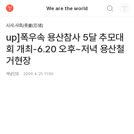
검색하기
We are the world
티스토리
시사.사회/촛불(민생)
up]폭우속 용산참사 5달 추모대
회 개최-6.20 오후~저녁 용산철
거현장
채널만호
2009. 6. 21. 11:50