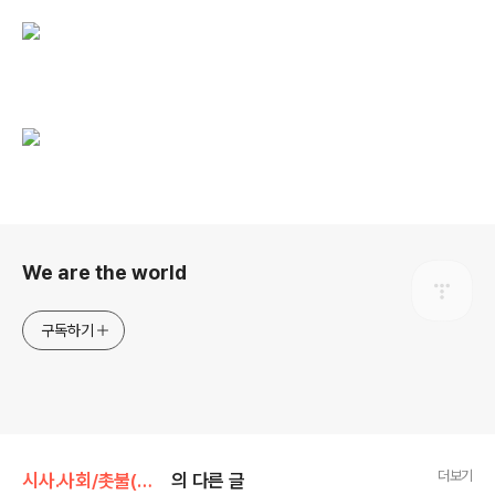
로그 정보
We are the world
구독하기
더보기
시사.사회/촛불(민생)
의 다른 글