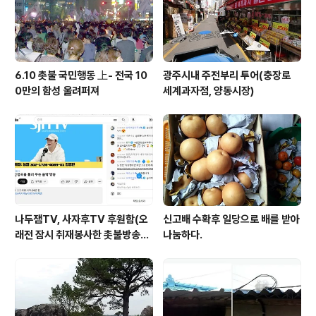
6.10 촛불 국민행동 上- 전국 10
광주시내 주전부리 투어(충장로
0만의 함성 울려퍼져
세계과자점, 양동시장)
나두잼TV, 사자후TV 후원함(오
신고배 수확후 일당으로 배를 받아
래전 잠시 취재봉사한 촛불방송
나눔하다.
등)