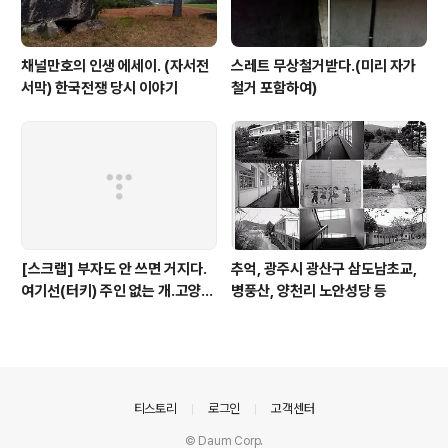
채널만호의 인생 에세이. (자서전
스레트 무상철거받다.(미리 자가
서막) 한국전쟁 당시 이야기
철거 포함하여)
[스크랩] 부자도 안 쓰면 거지다.
추억, 광주시 광산구 삼도남초교,
여기선(터키) 주인 없는 개.고양이
병풍산, 양천리 노안성당 등
도 사람들이 잘 먹여요. (웹툰기사
중)
의안내
티스토리
로그인
고객센터
© Daum Corp.